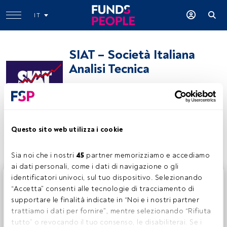
IT
SIAT – Società Italiana
Analisi Tecnica
www.siat.org
Condividi:
Questo sito web utilizza i cookie
Sia noi che i nostri 
45
 partner memorizziamo e accediamo 
ai dati personali, come i dati di navigazione o gli 
identificatori univoci, sul tuo dispositivo. Selezionando 
Questo è un articolo riservato agli utenti FundsPeople. Se
“Accetta” consenti alle tecnologie di tracciamento di 
sei già registrato, accedi tramite il pulsante Login. Se non
supportare le finalità indicate in “Noi e i nostri partner 
hai ancora un account, ti invitiamo a registrarti per scoprire
trattiamo i dati per fornire”, mentre selezionando “Rifiuta 
tutti i contenuti che FundsPeople ha da offrire.
tutto” o revocando il tuo consenso, le disabiliterai. Se i 
Accedere a FundsPeople