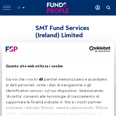
IT
SMT Fund Services
(Ireland) Limited
Condividi:
Questo sito web utilizza i cookie
Sia noi che i nostri 
45
 partner memorizziamo e accediamo 
ai dati personali, come i dati di navigazione o gli 
identificatori univoci, sul tuo dispositivo. Selezionando 
Questo è un articolo riservato agli utenti FundsPeople. Se
“Accetta” consenti alle tecnologie di tracciamento di 
sei già registrato, accedi tramite il pulsante Login. Se non
supportare le finalità indicate in “Noi e i nostri partner 
hai ancora un account, ti invitiamo a registrarti per scoprire
trattiamo i dati per fornire”, mentre selezionando “Rifiuta 
tutti i contenuti che FundsPeople ha da offrire.
tutto” o revocando il tuo consenso, le disabiliterai. Se i 
Accedere a FundsPeople