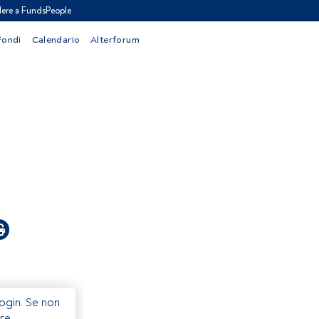
ere a FundsPeople
Fondi
Calendario
Alterforum
Login. Se non
re.