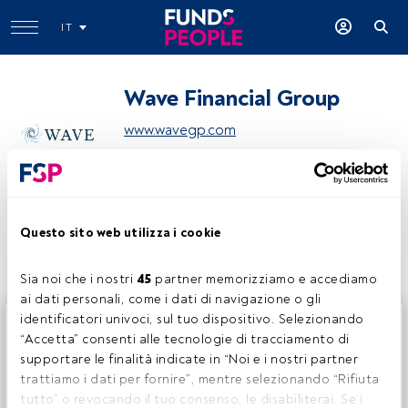
IT
Wave Financial Group
www.wavegp.com
Condividi:
Questo sito web utilizza i cookie
Sia noi che i nostri 
45
 partner memorizziamo e accediamo 
ai dati personali, come i dati di navigazione o gli 
identificatori univoci, sul tuo dispositivo. Selezionando 
Questo è un articolo riservato agli utenti FundsPeople. Se
“Accetta” consenti alle tecnologie di tracciamento di 
sei già registrato, accedi tramite il pulsante Login. Se non
supportare le finalità indicate in “Noi e i nostri partner 
hai ancora un account, ti invitiamo a registrarti per scoprire
trattiamo i dati per fornire”, mentre selezionando “Rifiuta 
tutti i contenuti che FundsPeople ha da offrire.
tutto” o revocando il tuo consenso, le disabiliterai. Se i 
Accedere a FundsPeople