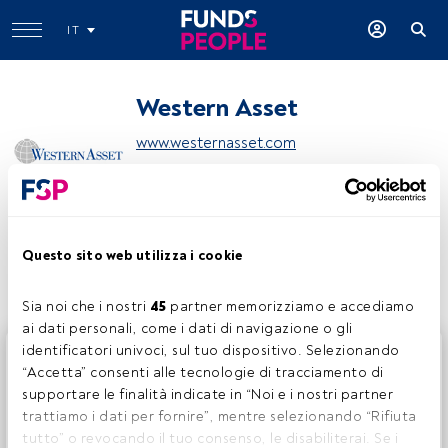
IT
Western Asset
www.westernasset.com
Condividi:
Questo sito web utilizza i cookie
Sia noi che i nostri 
45
 partner memorizziamo e accediamo 
ai dati personali, come i dati di navigazione o gli 
identificatori univoci, sul tuo dispositivo. Selezionando 
Questo è un articolo riservato agli utenti FundsPeople. Se
“Accetta” consenti alle tecnologie di tracciamento di 
sei già registrato, accedi tramite il pulsante Login. Se non
supportare le finalità indicate in “Noi e i nostri partner 
hai ancora un account, ti invitiamo a registrarti per scoprire
trattiamo i dati per fornire”, mentre selezionando “Rifiuta 
tutti i contenuti che FundsPeople ha da offrire.
tutto” o revocando il tuo consenso, le disabiliterai. Se i 
Accedere a FundsPeople