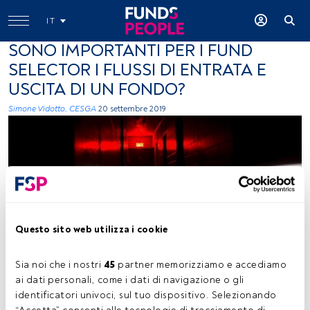
IT
SONO IMPORTANTI PER I FUND
SELECTOR I FLUSSI DI ENTRATA E
USCITA DI UN FONDO?
Simone Vidotto, CESGA
20 settembre 2019
Questo sito web utilizza i cookie
Unsplash
Sia noi che i nostri 
45
 partner memorizziamo e accediamo 
ai dati personali, come i dati di navigazione o gli 
Tempo di lettura:
2 min.
identificatori univoci, sul tuo dispositivo. Selezionando 