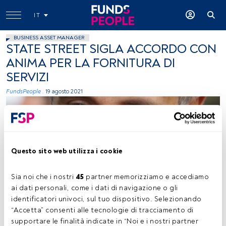
IT
BUSINESS ASSET MANAGER
STATE STREET SIGLA ACCORDO CON
ANIMA PER LA FORNITURA DI
SERVIZI
FundsPeople .
19 agosto 2021
Questo sito web utilizza i cookie
Sia noi che i nostri 
45
 partner memorizziamo e accediamo 
Federico Viola, immagine concessa (State Street)
ai dati personali, come i dati di navigazione o gli 
identificatori univoci, sul tuo dispositivo. Selezionando 
“Accetta” consenti alle tecnologie di tracciamento di 
supportare le finalità indicate in “Noi e i nostri partner 
Tempo di lettura:
1 min.