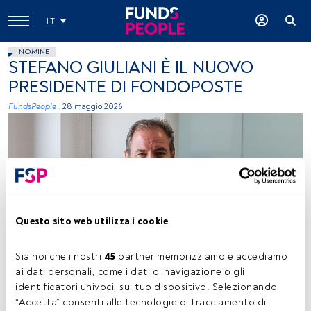
IT
NOMINE
STEFANO GIULIANI È IL NUOVO
PRESIDENTE DI FONDOPOSTE
FundsPeople .
28 maggio 2026
Questo sito web utilizza i cookie
Stefano Giuliani, foto ceduta (BancoPosta Fondi SGR)
Sia noi che i nostri 
45
 partner memorizziamo e accediamo 
ai dati personali, come i dati di navigazione o gli 
identificatori univoci, sul tuo dispositivo. Selezionando 
Tempo di lettura:
1 min.
“Accetta” consenti alle tecnologie di tracciamento di 