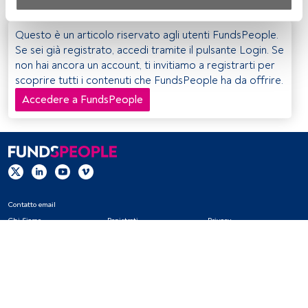
Sia noi che i nostri partner trattiamo i dati per fornire:
Utilizzo di dati di localizzazione geografica precisi. Analisi 
Questo è un articolo riservato agli utenti FundsPeople.
attiva delle caratteristiche del dispositivo per la sua 
Se sei già registrato, accedi tramite il pulsante Login. Se
identificazione. Memorizzazione delle informazioni su un 
non hai ancora un account, ti invitiamo a registrarti per
dispositivo e/o accesso alle stesse. Pubblicità e contenuti 
scoprire tutti i contenuti che FundsPeople ha da offrire.
personalizzati, misurazione della pubblicità e dei 
Accedere a FundsPeople
contenuti, ricerca sul pubblico e sviluppo di servizi.
Elenco dei partner (fornitori)
Contatto email
Chi Siamo
Registrati
Privacy
Cookies
Impostazioni Cookie
Avviso legale