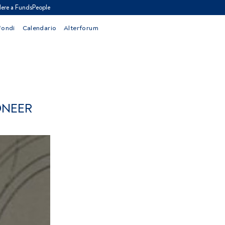
ere a FundsPeople
Fondi
Calendario
Alterforum
ONEER