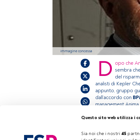
immagine concessa
D
opo che Am
sembra che
del rispar
analisti di Kepler C
appunto, gruppo gui
dall’accordo con
BP
management Anima, 
Questo sito web utilizza i c
Questo è un articol
accedi tramite il p
Sia noi che i nostri 
45
 partn
Tempo di lettura:
0 s.