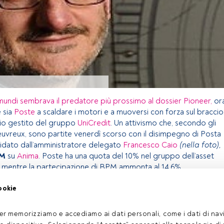
undi sembrava il predatore più prossimo al dossier Pioneer,
or
 sia
Poste
a scaldare i motori e a muoversi con forza sul braccio
mio gestito del gruppo
UniCredit
. Un attivismo che, secondo gli
heuvreux, sono partite venerdì scorso con il disimpegno di Posta
dato dall’amministratore delegato
Francesco Caio
(nella foto),
M
su
Anima
. Poste ha una quota del 10% nel gruppo dell’asset
mentre la partecipazione di BPM ammonta al 14,6%.
ookie
o riservato agli utenti FundsPeople. Se sei già registrato,
ulsante Login. Se non hai ancora un account, ti invitiamo a
er memorizziamo e accediamo ai dati personali, come i dati di navi