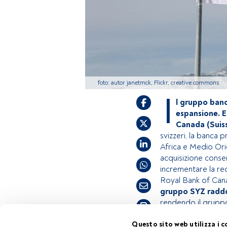
foto: autor janetmck, Flickr, creative commons
I
l gruppo banc
espansione. E
Canada (Suis
svizzeri, la banca 
Africa e Medio Ori
acquisizione consen
incrementare la red
Royal Bank of Can
gruppo SYZ raddop
rendendo il gruppo 
Tempo di lettura:
1 min.
Questo sito web utilizza i c