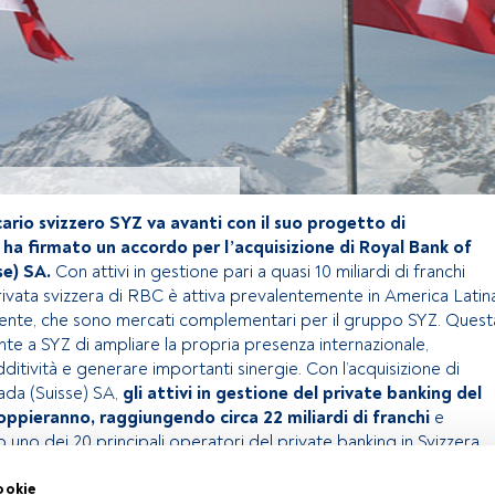
ario svizzero SYZ va avanti con il suo progetto di
 ha firmato un accordo per l’acquisizione di Royal Bank of
se) SA.
Con attivi in gestione pari a quasi 10 miliardi di franchi
privata svizzera di RBC è attiva prevalentemente in America Latin
ente, che sono mercati complementari per il gruppo SYZ. Quest
te a SYZ di ampliare la propria presenza internazionale,
ditività e generare importanti sinergie. Con l’acquisizione di
ada (Suisse) SA,
gli attivi in gestione del private banking del
pieranno, raggiungendo circa 22 miliardi di franchi
e
uno dei 20 principali operatori del private banking in Svizzera.
ookie