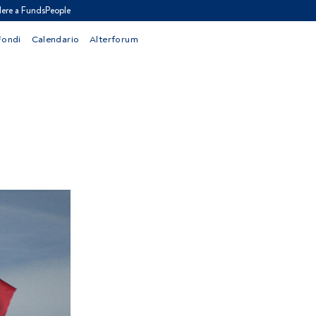
ere a FundsPeople
Fondi
Calendario
Alterforum