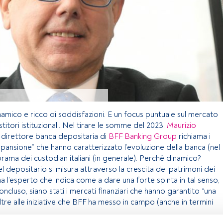
namico e ricco di soddisfazioni. E un focus puntuale sul mercato
stitori istituzionali. Nel tirare le somme del 2023,
Maurizio
, direttore banca depositaria di
BFF Banking Group
richiama i
espansione” che hanno caratterizzato l’evoluzione della banca (nel
orama dei custodian italiani (in generale). Perché dinamico?
del depositario si misura attraverso la crescita dei patrimoni dei
rma l’esperto che indica come a dare una forte spinta in tal senso,
ncluso, siano stati i mercati finanziari che hanno garantito “una
oltre alle iniziative che BFF ha messo in campo (anche in termini