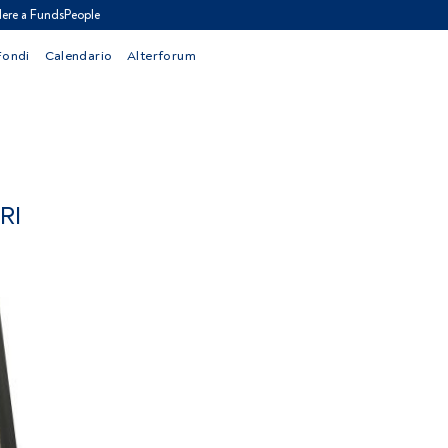
ere a FundsPeople
Fondi
Calendario
Alterforum
RI