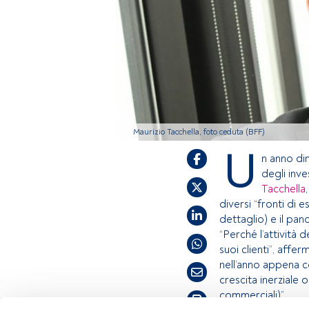
Maurizio Tacchella, foto ceduta (BFF)
U
n anno di
degli inve
Tacchella
diversi “fronti di 
dettaglio) e il pan
“Perché l’attività 
suoi clienti”, affe
nell’anno appena co
crescita inerziale 
commerciali)”.