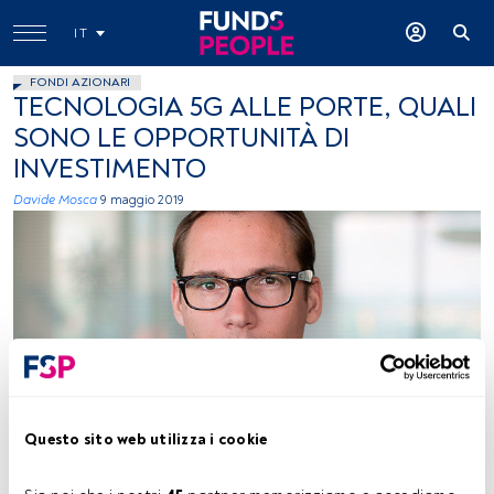
IT
FONDI AZIONARI
TECNOLOGIA 5G ALLE PORTE, QUALI
SONO LE OPPORTUNITÀ DI
INVESTIMENTO
Davide Mosca
9 maggio 2019
Clement Maclou, Senior Portfolio Manager, DECALIA
Questo sito web utilizza i cookie
Tempo di lettura:
2 min.