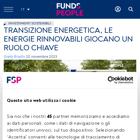
IT
INVESTIMENTI SOSTENIBILI
TRANSIZIONE ENERGETICA, LE
ENERGIE RINNOVABILI GIOCANO UN
RUOLO CHIAVE
Greta Bisello
20 novembre 2023
Questo sito web utilizza i cookie
Antonio Forte (Liontrust). FundsPeople Channel novembre
Sia noi che i nostri 
45
 partner memorizziamo e accediamo 
ai dati personali, come i dati di navigazione o gli 
identificatori univoci, sul tuo dispositivo. Selezionando 
“Accetta” consenti alle tecnologie di tracciamento di 
Tempo di lettura:
1 min.