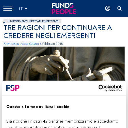
IT
INVESTIMENTI MERCATI EMERGENTI
TRE RAGIONI PER CONTINUARE A
CREDERE NEGLI EMERGENTI
Francesca Anna Crispo
6 febbraio 2018
Curran Kelleher, Flickr, Creative Commons
Questo sito web utilizza i cookie
Tempo di lettura:
2 min.
Sia noi che i nostri 
45
 partner memorizziamo e accediamo 
ai dati personali, come i dati di navigazione o gli 