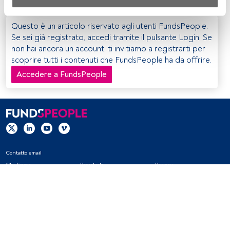
Sia noi che i nostri partner trattiamo i dati per fornire:
Utilizzo di dati di localizzazione geografica precisi. Analisi 
Questo è un articolo riservato agli utenti FundsPeople.
attiva delle caratteristiche del dispositivo per la sua 
Se sei già registrato, accedi tramite il pulsante Login. Se
identificazione. Memorizzazione delle informazioni su un 
non hai ancora un account, ti invitiamo a registrarti per
dispositivo e/o accesso alle stesse. Pubblicità e contenuti 
scoprire tutti i contenuti che FundsPeople ha da offrire.
personalizzati, misurazione della pubblicità e dei 
Accedere a FundsPeople
contenuti, ricerca sul pubblico e sviluppo di servizi.
Elenco dei partner (fornitori)
Contatto email
Chi Siamo
Registrati
Privacy
Cookies
Impostazioni Cookie
Avviso legale