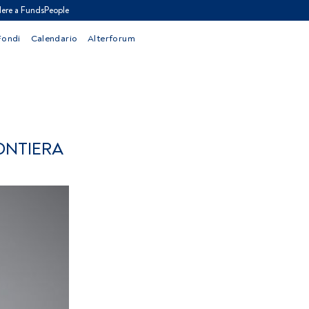
ere a FundsPeople
Fondi
Calendario
Alterforum
ONTIERA