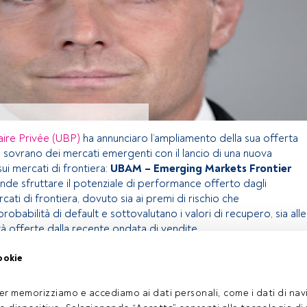
aire Privée (UBP)
ha annunciaro l’ampliamento della sua offerta
 sovrano dei mercati emergenti con il lancio di una nuova
sui mercati di frontiera:
UBAM – Emerging Markets Frontier
tende sfruttare il potenziale di performance offerto dagli
cati di frontiera, dovuto sia ai premi di rischio che
robabilità di default e sottovalutano i valori di recupero, sia alle
à offerte dalla recente ondata di vendite.
ookie
olo riservato agli utenti FundsPeople. Se sei già registrato,
pulsante Login. Se non hai ancora un account, ti invitiamo a
er memorizziamo e accediamo ai dati personali, come i dati di navi