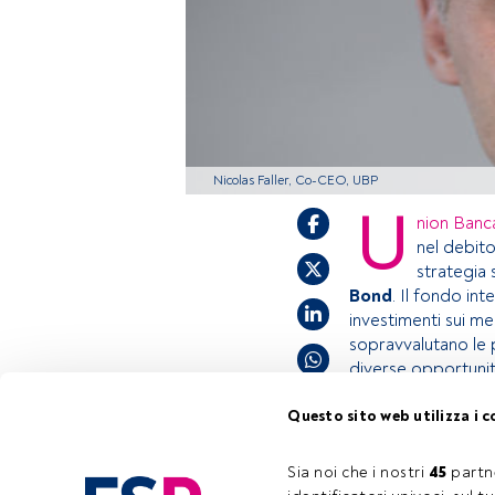
Nicolas Faller, Co-CEO, UBP
U
nion Banc
nel debito
strategia 
Bond
. Il fondo in
investimenti sui mer
sopravvalutano le p
diverse opportunit
Questo sito web utilizza i c
Questo è un artic
accedi tramite il 
Sia noi che i nostri 
45
 partn
Tempo di lettura:
1 min.