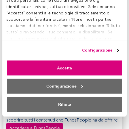
ai dati personali, come i dati di navigazione o gli 
U
identificatori univoci, sul tuo dispositivo. Selezionando 
BS AM
e
J.P. Morgan
hanno unito le forze per
“Accetta” consenti alle tecnologie di tracciamento di 
sviluppare una soluzione in grado di coprire una
supportare le finalità indicate in “Noi e i nostri partner 
componente chiave dei portafogli obbligazionari
trattiamo i dati per fornire”, mentre selezionando “Rifiuta 
degli investitori, contribuendo nel contempo a soddisfare
tutto” o revocando il tuo consenso, le disabiliterai. Se i 
la domanda di strumenti maggiormente orientati alla
tracciatori vengono disabilitati, parte dei contenuti e 
sostenibilità.
L’UBS ETF (LU) J.P. Morgan Global
degli annunci che vedi potrebbero non essere più 
Government ESG Liquid Bond UCITS ETF
, è il
primo ETF
Configurazione
pertinenti per te. Puoi accedere nuovamente a questo 
sui titoli di Stato globali a integrare uno screening di
menu per modificare le tue opzioni o revocare il consenso 
sostenibilità.
Lo strumento offre un’esposizione
in qualsiasi momento cliccando sul link “Preferenze sulla 
diversificata su oltre 20 emittenti sovrani ed è disponibile
Accetta
privacy” che appare nella parte inferiore della pagina web 
sulle principali Borse europee, tra cui Xetra,
Borsa Italiana
(o sull'icona mobile che si trova nella parte inferiore sinistra 
e SIX Swiss Exchange.
della pagina web). Le tue opzioni avranno effetto 
Configurazione
nell'ambito del nostro consenso. Per saperne di più, 
consulta la nostra politica sulla privacy.
Questo è un articolo riservato agli utenti FundsPeople.
Rifiuta
Se sei già registrato, accedi tramite il pulsante Login. Se
Sia noi che i nostri partner trattiamo i dati per fornire:
non hai ancora un account, ti invitiamo a registrarti per
scoprire tutti i contenuti che FundsPeople ha da offrire.
Utilizzo di dati di localizzazione geografica precisi. Analisi 
attiva delle caratteristiche del dispositivo per la sua 
Accedere a FundsPeople