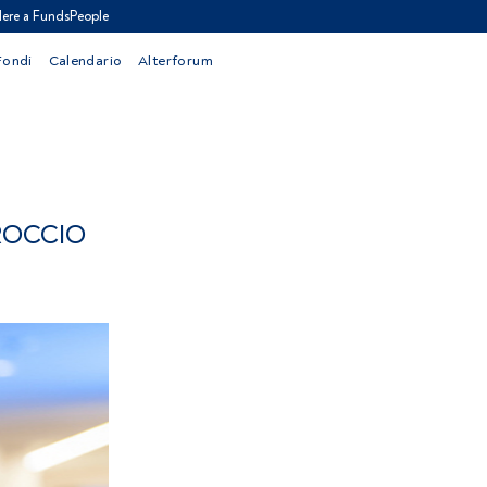
ere a FundsPeople
Fondi
Calendario
Alterforum
ROCCIO