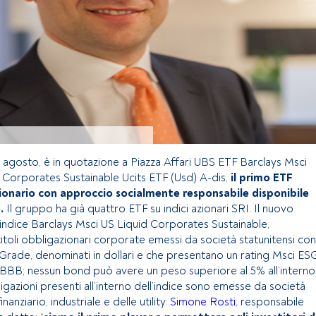
1 agosto, è in quotazione a Piazza Affari UBS ETF Barclays Msci
 Corporates Sustainable Ucits ETF (Usd) A-dis,
il primo ETF
ionario con approccio socialmente responsabile disponibile
.
Il gruppo ha già quattro ETF su indici azionari SRI. Il nuovo
’indice Barclays Msci US Liquid Corporates Sustainable,
toli obbligazionari corporate emessi da società statunitensi con
Grade, denominati in dollari e che presentano un rating Msci ES
 BBB; nessun bond può avere un peso superiore al 5% all’interno
ligazioni presenti all’interno dell’indice sono emesse da società
nanziario, industriale e delle utility.
Simone Rosti,
responsabile