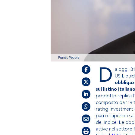
Funds People
D
a oggi, 3
US Liquid
obbligaz
sul listino italiano
prodotto replica l
composto da 119 ti
rating Investment 
pari o superiore a
dell’indice. Le obb
attive nel settore fi