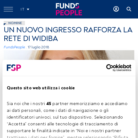
IT
NOMINE
UN NUOVO INGRESSO RAFFORZA LA
RETE DI WIDIBA
FundsPeople .
17 luglio 2018
Questo sito web utilizza i cookie
immagine concessa
Sia noi che i nostri 
45
 partner memorizziamo e accediamo 
ai dati personali, come i dati di navigazione o gli 
identificatori univoci, sul tuo dispositivo. Selezionando 
“Accetta” consenti alle tecnologie di tracciamento di 
Tempo di lettura:
1 min.
supportare le finalità indicate in “Noi e i nostri partner 
trattiamo i dati per fornire”, mentre selezionando “Rifiuta 