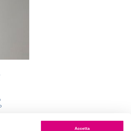
.
à
o
Accetta