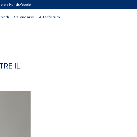
ere a FundsPeople
Fondi
Calendario
Alterforum
TRE IL