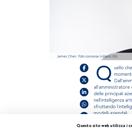
James Chen. Foto concessa (Allianz GI)
Q
uello ch
momen
Dall'amm
all'amministratore 
delle principali 
nell'intelligenza a
sfruttando l'intelli
modelli aziendali.
Questo sito web utilizza i c