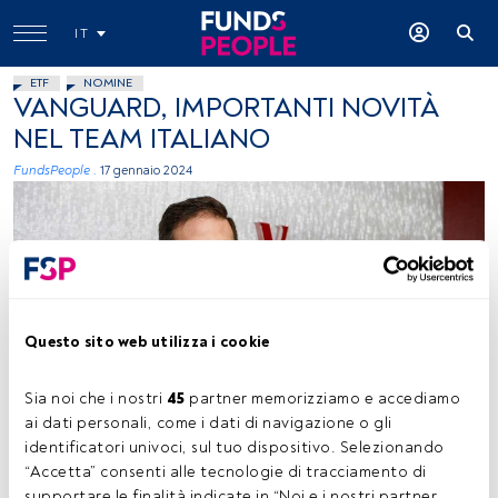
IT
ETF
NOMINE
VANGUARD, IMPORTANTI NOVITÀ
NEL TEAM ITALIANO
FundsPeople .
17 gennaio 2024
Questo sito web utilizza i cookie
Simone Rosti. Foto concessa (Vanguard)
Sia noi che i nostri 
45
 partner memorizziamo e accediamo 
ai dati personali, come i dati di navigazione o gli 
identificatori univoci, sul tuo dispositivo. Selezionando 
Tempo di lettura:
1 min.
“Accetta” consenti alle tecnologie di tracciamento di 
supportare le finalità indicate in “Noi e i nostri partner 