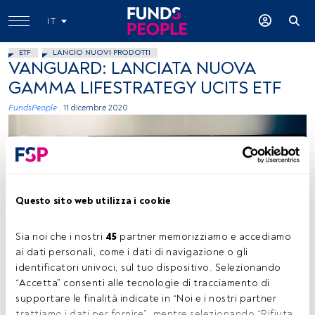
IT
ETF
LANCIO NUOVI PRODOTTI
VANGUARD: LANCIATA NUOVA
GAMMA LIFESTRATEGY UCITS ETF
FundsPeople .
11 dicembre 2020
Questo sito web utilizza i cookie
Chris Liverani, Unsplash
Sia noi che i nostri 
45
 partner memorizziamo e accediamo 
ai dati personali, come i dati di navigazione o gli 
identificatori univoci, sul tuo dispositivo. Selezionando 
“Accetta” consenti alle tecnologie di tracciamento di 
Tempo di lettura:
2 min.
supportare le finalità indicate in “Noi e i nostri partner 
trattiamo i dati per fornire”, mentre selezionando “Rifiuta 