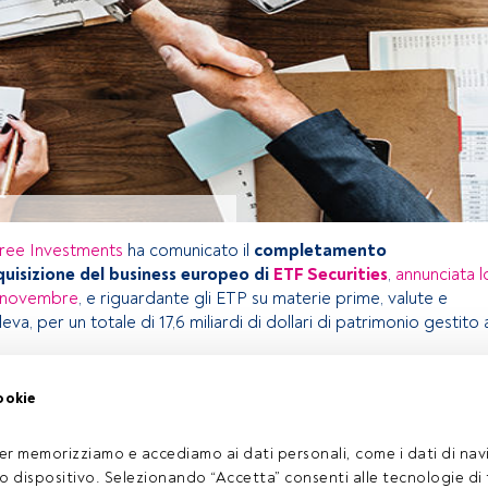
ree Investments
ha comunicato il
completamento
quisizione del business europeo di
ETF Securities
,
annunciata l
 novembre
, e riguardante gli ETP su materie prime, valute e
eva, per un totale di 17,6 miliardi di dollari di patrimonio gestito 
ookie
olo riservato agli utenti FundsPeople. Se sei già registrato,
pulsante Login. Se non hai ancora un account, ti invitiamo a
er memorizziamo e accediamo ai dati personali, come i dati di navi
oprire tutti i contenuti che FundsPeople ha da offrire.
tuo dispositivo. Selezionando “Accetta” consenti alle tecnologie di