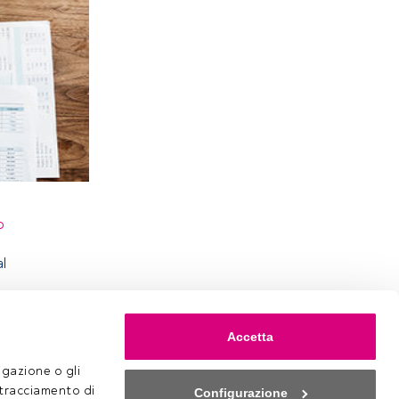
o
al
Accetta
gazione o gli 
 tracciamento di 
Configurazione