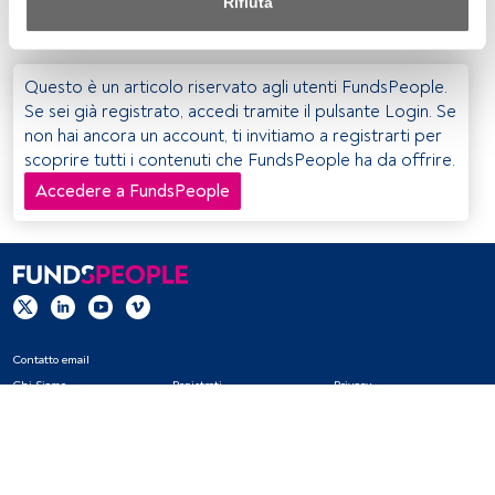
Rifiuta
requisiti di liquidità
”.
Sia noi che i nostri partner trattiamo i dati per fornire:
Utilizzo di dati di localizzazione geografica precisi. Analisi 
Questo è un articolo riservato agli utenti FundsPeople.
attiva delle caratteristiche del dispositivo per la sua 
Se sei già registrato, accedi tramite il pulsante Login. Se
identificazione. Memorizzazione delle informazioni su un 
non hai ancora un account, ti invitiamo a registrarti per
dispositivo e/o accesso alle stesse. Pubblicità e contenuti 
scoprire tutti i contenuti che FundsPeople ha da offrire.
personalizzati, misurazione della pubblicità e dei 
contenuti, ricerca sul pubblico e sviluppo di servizi.
Accedere a FundsPeople
Elenco dei partner (fornitori)
Contatto email
Chi Siamo
Registrati
Privacy
Cookies
Impostazioni Cookie
Avviso legale