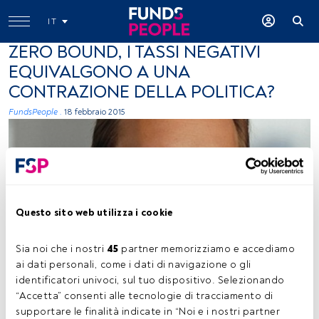
IT
ZERO BOUND, I TASSI NEGATIVI
EQUIVALGONO A UNA
CONTRAZIONE DELLA POLITICA?
FundsPeople .
18 febbraio 2015
Questo sito web utilizza i cookie
Immagine concessa
Sia noi che i nostri 
45
 partner memorizziamo e accediamo 
ai dati personali, come i dati di navigazione o gli 
identificatori univoci, sul tuo dispositivo. Selezionando 
“Accetta” consenti alle tecnologie di tracciamento di 
Tempo di lettura:
3 min.
supportare le finalità indicate in “Noi e i nostri partner 