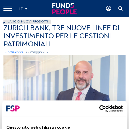
IT
LANCIO NUOVI PRODOTTI
ZURICH BANK, TRE NUOVE LINEE DI
INVESTIMENTO PER LE GESTIONI
PATRIMONIALI
FundsPeople .
29 maggio 2026
Maurizio Ceron, foto di Enrico Frascati per FundsPeople
Tempo di lettura:
1 min.
Questo sito web utilizza i cookie