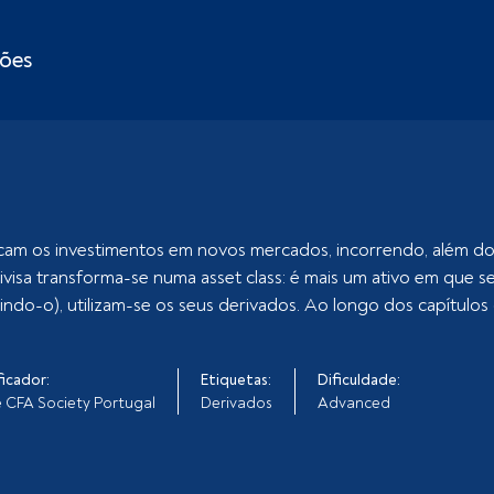
ções
ficam os investimentos em novos mercados, incorrendo, além do
 divisa transforma-se numa asset class: é mais um ativo em que s
rindo-o), utilizam-se os seus derivados. Ao longo dos capítu
ficador:
Etiquetas:
Dificuldade:
 CFA Society Portugal
Derivados
Advanced