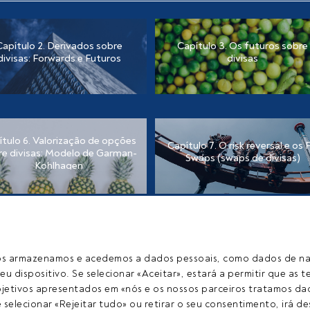
Capítulo 2. Derivados sobre
Capítulo 3. Os futuros sobre
divisas: Forwards e Futuros
divisas
ítulo 6. Valorização de opções
Capítulo 7. O risk reversal e os 
re divisas: Modelo de Garman-
Swaps (swaps de divisas)
Kohlhagen
ros armazenamos e acedemos a dados pessoais, como dados de n
eu dispositivo. Se selecionar «Aceitar», estará a permitir que as t
il contacto
Quem somos
etivos apresentados em «nós e os nossos parceiros tratamos dad
Registo
selecionar «Rejeitar tudo» ou retirar o seu consentimento, irá des
Privacidade