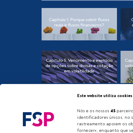
Capítulo 1. Porque cobrir fluxos
reais e fluxos financeiros?
Capítulo 5. Vencimento e exercício
Cap
de opções sobre divisas e cotação
sob
em volatilidade
Este website utiliza cookies
Nós e os nossos 
45
 parcei
identificadores únicos, no s
E-ma
rastreamento apoiem os obj
fornecer», enquanto que se 