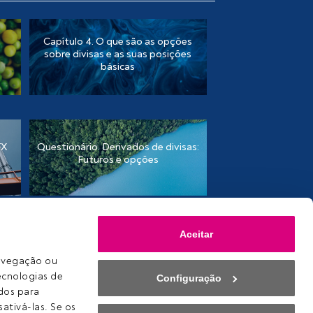
Capítulo 4. O que são as opções
sobre divisas e as suas posições
básicas
FX
Questionário. Derivados de divisas:
Futuros e opções
Aceitar
avegação ou 
ecnologias de 
Configuração
Cookies
os para 
Definições de cookies
ativá-las. Se os 
Aviso legal