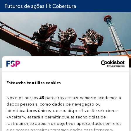
Futuros de ações III: Cobertura
CAPÍTULO 2. MECANISMO E
Este website utiliza cookies
FUNCIONAMENTO DA
COBERTURA COM FUTUROS
Nós e os nossos 
45
 parceiros armazenamos e acedemos a 
dados pessoais, como dados de navegação ou 
identificadores únicos, no seu dispositivo. Se selecionar 
«Aceitar», estará a permitir que as tecnologias de 
rastreamento apoiem os objetivos apresentados em «nós 
Este é um artigo exclusivo para os utilizadores
e os nossos parceiros tratamos dados para fornecer», 