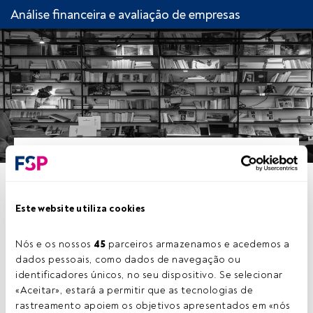
Análise financeira e avaliação de empresas
CAPÍTULO 7. A ANÁLISE
FINANCEIRA INTEGRADA:
Este website utiliza cookies
APLICAÇÃO PRÁTICA NA
Nós e os nossos 
45
 parceiros armazenamos e acedemos a 
AVALIAÇÃO DE EMPRESAS
dados pessoais, como dados de navegação ou 
identificadores únicos, no seu dispositivo. Se selecionar 
«Aceitar», estará a permitir que as tecnologias de 
rastreamento apoiem os objetivos apresentados em «nós 