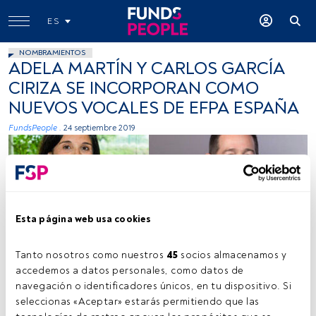
ES
NOMBRAMIENTOS
ADELA MARTÍN Y CARLOS GARCÍA
CIRIZA SE INCORPORAN COMO
NUEVOS VOCALES DE EFPA ESPAÑA
FundsPeople .
24 septiembre 2019
Esta página web usa cookies
Cedida
Tanto nosotros como nuestros 
45
 socios almacenamos y 
accedemos a datos personales, como datos de 
navegación o identificadores únicos, en tu dispositivo. Si 
seleccionas «Aceptar» estarás permitiendo que las 
Tiempo lectura:
2 min.