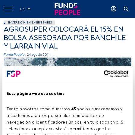
ES
INVERSIÓN EN EMERGENTES
AGROSUPER COLOCARÁ EL 15% EN
BOLSA ASESORADA POR BANCHILE
Y LARRAIN VIAL
FundsPeople .
24 agosto 2011
Esta página web usa cookies
Kamil Molendys, Unsplash
Tanto nosotros como nuestros 
45
 socios almacenamos y 
accedemos a datos personales, como datos de 
navegación o identificadores únicos, en tu dispositivo. Si 
seleccionas «Aceptar» estarás permitiendo que las 
Tiempo lectura:
1 min.