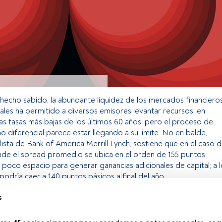
hecho sabido, la abundante liquidez de los mercados financiero
nales ha permitido a diversos emisores levantar recursos, en
las tasas más bajas de los últimos 60 años, pero el proceso de
 diferencial parece estar llegando a su límite. No en balde,
lista de Bank of America Merrill Lynch, sostiene que en el caso 
de el spread promedio se ubica en el orden de 155 puntos
poco espacio para generar ganancias adicionales de capital; a l
podría caer a 140 puntos básicos a final del año.
s
o exclusivo para los usuarios registrados de FundsPeople. Si ya