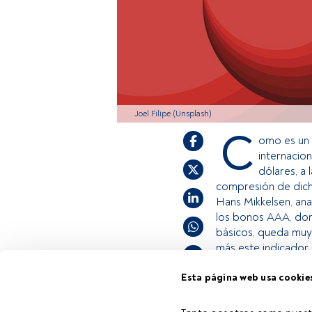
Joel Filipe (Unsplash)
C
omo es un 
internacio
dólares, a 
compresión de dicho
Hans Mikkelsen, ana
los bonos AAA, don
básicos, queda muy 
más este indicador 
Esta página web usa cookie
Este es un artícul
Tiempo lectura:
2 min.