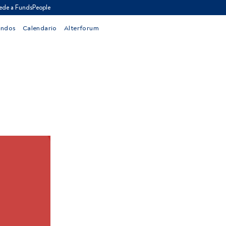
ede a FundsPeople
ondos
Calendario
Alterforum