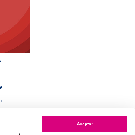
s
de
o
Aceptar