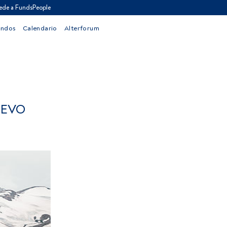
ede a FundsPeople
ondos
Calendario
Alterforum
UEVO