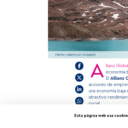
Martin Adams on Unsplash
A
llianz Glob
economía b
El
Allianz 
acciones de empres
una economía baja 
atractivo rendimien
social.
Esta página web usa cookie
Este es un artícul