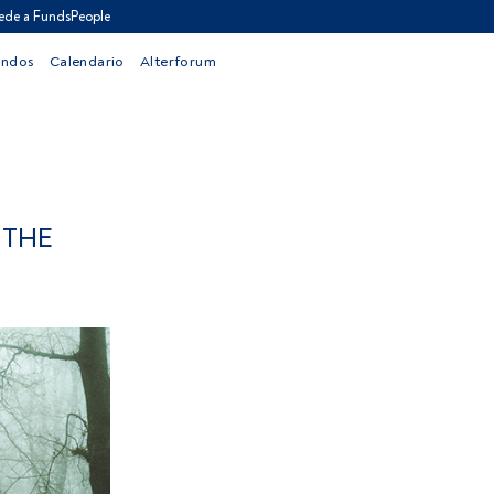
ede a FundsPeople
ondos
Calendario
Alterforum
 THE