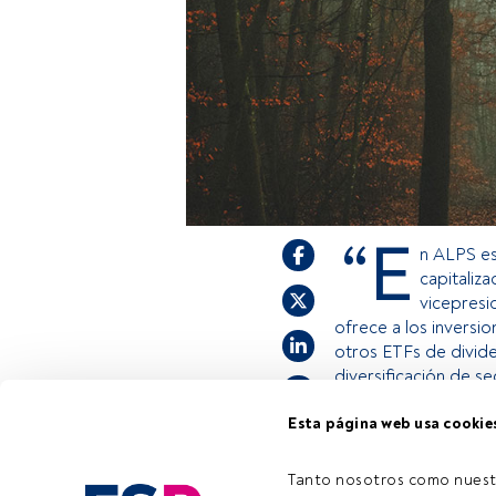
“E
n ALPS es
capitaliza
vicepresi
ofrece a los inversi
otros ETFs de divid
diversificación de se
Esta página web usa cookie
Este es un artículo
estás registrado, a
Tanto nosotros como nuest