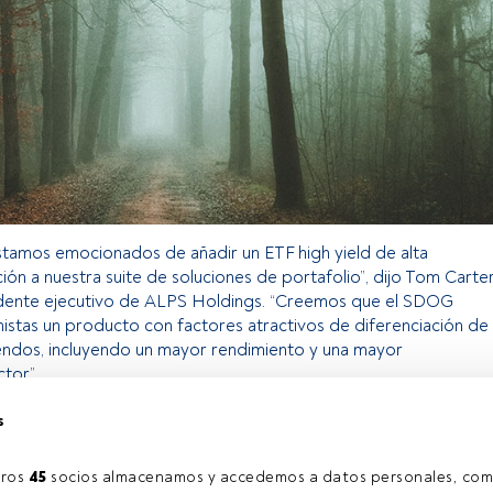
tamos emocionados de añadir un ETF high yield de alta
ción a nuestra suite de soluciones de portafolio”, dijo Tom Carter
dente ejecutivo de ALPS Holdings. “Creemos que el SDOG
onistas un producto con factores atractivos de diferenciación de
endos, incluyendo un mayor rendimiento y una mayor
ctor”.
s
 exclusivo para los usuarios registrados de FundsPeople. Si ya
ccede desde el botón Login. Si aún no tienes cuenta, te
ros 
45
 socios almacenamos y accedemos a datos personales, com