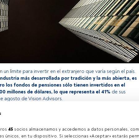
 un límite para invertir en el extranjero que varía según el país.
 industria más desarrollada por tradición y la más abierta, es
ro los fondos de pensiones sólo tienen invertidos en el
00 millones de dólares, lo que representa el 41%
de sus
e agosto de Vision Advisors.
s
o exclusivo para los usuarios registrados de FundsPeople. Si ya
accede desde el botón Login. Si aún no tienes cuenta, te
ros 
45
 socios almacenamos y accedemos a datos personales, com
rarte y disfrutar de todo el universo que ofrece FundsPeople.
s únicos, en tu dispositivo. Si seleccionas «Aceptar» estarás perm