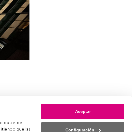
Aceptar
o datos de 
itiendo que las 
Configuración