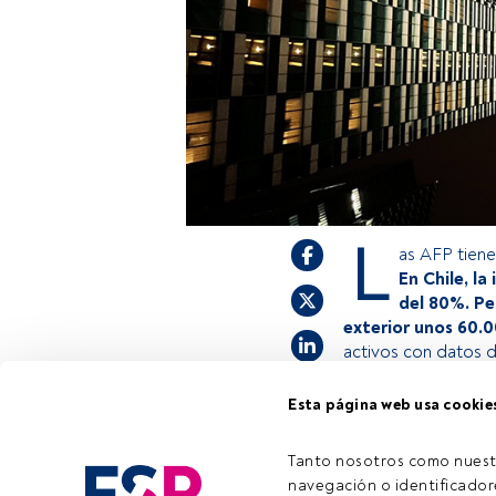
L
as AFP tienen
En Chile, la
del 80%. Pe
exterior unos 60.0
activos con datos d
Esta página web usa cookie
Este es un artícul
estás registrado, 
Tanto nosotros como nuest
invitamos a regist
navegación o identificadore