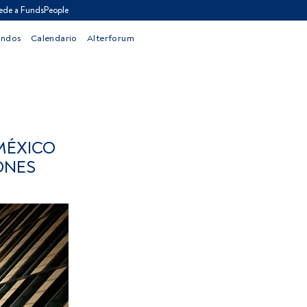
ede a FundsPeople
ondos
Calendario
Alterforum
 MÉXICO
ONES