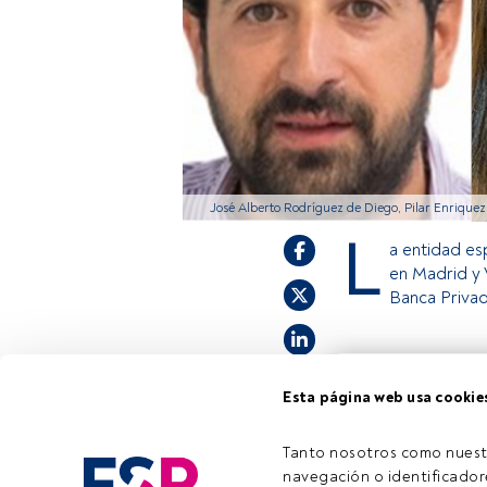
José Alberto Rodríguez de Diego, Pilar Enriquez
L
a entidad es
en Madrid y 
Banca Privad
Este es un artícul
Esta página web usa cookie
estás registrado, 
invitamos a regist
Tanto nosotros como nuest
navegación o identificadore