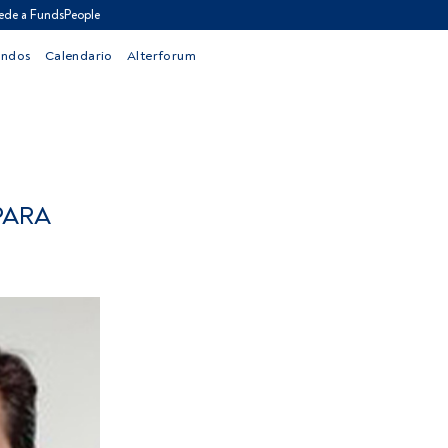
ede a FundsPeople
ondos
Calendario
Alterforum
PARA