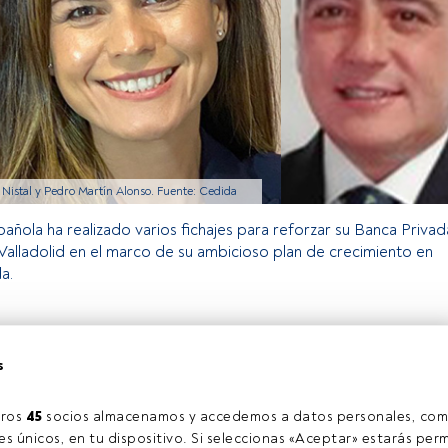
 Nistal y Pedro Martín Alonso. Fuente: Cedida
pañola ha realizado varios fichajes para reforzar su Banca Privad
Valladolid en el marco de su ambicioso plan de crecimiento en
a.
o exclusivo para los usuarios registrados de FundsPeople. Si ya
s
accede desde el botón Login. Si aún no tienes cuenta, te
rarte y disfrutar de todo el universo que ofrece FundsPeople.
Accede a FundsPeople
ros 
45
 socios almacenamos y accedemos a datos personales, com
s únicos, en tu dispositivo. Si seleccionas «Aceptar» estarás perm