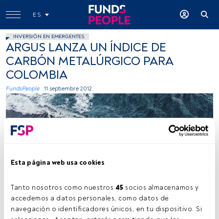
ES
INVERSIÓN EN EMERGENTES
ARGUS LANZA UN ÍNDICE DE
CARBÓN METALÚRGICO PARA
COLOMBIA
FundsPeople .
11 septiembre 2012
Esta página web usa cookies
Kamil Molendys, Unsplash
Tanto nosotros como nuestros 
45
 socios almacenamos y 
accedemos a datos personales, como datos de 
navegación o identificadores únicos, en tu dispositivo. Si 
Tiempo lectura:
1 min.