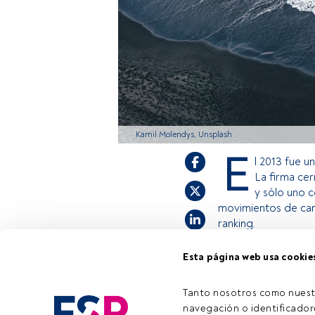
Kamil Molendys, Unsplash
E
l 2013 fue u
La firma cer
y sólo uno c
movimientos de car
ranking.
Esta página web usa cookie
Este es un artícul
estás registrado, 
Tanto nosotros como nuest
invitamos a regist
navegación o identificadore