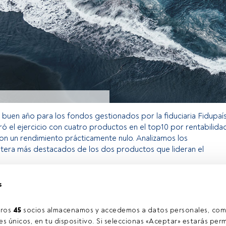
n buen año para los fondos gestionados por la fiduciaria Fidupaís
ró el ejercicio con cuatro productos en el top10 por rentabilida
on un rendimiento prácticamente nulo. Analizamos los
tera más destacados de los dos productos que lideran el
s
o exclusivo para los usuarios registrados de FundsPeople. Si ya
accede desde el botón Login. Si aún no tienes cuenta, te
ros 
45
 socios almacenamos y accedemos a datos personales, com
rarte y disfrutar de todo el universo que ofrece FundsPeople.
s únicos, en tu dispositivo. Si seleccionas «Aceptar» estarás perm