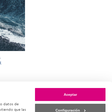
.
d,
Aceptar
o datos de 
itiendo que las 
Configuración