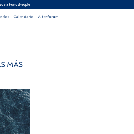
ede a FundsPeople
ondos
Calendario
Alterforum
AS MÁS