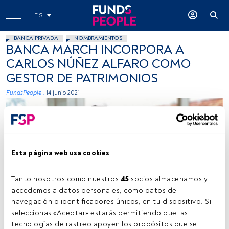
ES
BANCA PRIVADA
NOMBRAMIENTOS
BANCA MARCH INCORPORA A
CARLOS NÚÑEZ ALFARO COMO
GESTOR DE PATRIMONIOS
FundsPeople .
14 junio 2021
Esta página web usa cookies
Tanto nosotros como nuestros 
45
 socios almacenamos y 
Carlos Nuñez Alfaro, Linkedin
accedemos a datos personales, como datos de 
navegación o identificadores únicos, en tu dispositivo. Si 
seleccionas «Aceptar» estarás permitiendo que las 
tecnologías de rastreo apoyen los propósitos que se 
Tiempo lectura:
1 min.