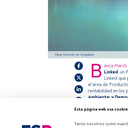
Faye Cornish on Unsplash
B
anca March
Linked
, un 
Linked que 
el área de Producto
rentabilidad en los
Ambiente; y Demogr
Esta página web usa cookie
Este es un artícul
estás registrado, 
Tanto nosotros como nuest