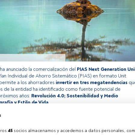
ha anunciado la comercialización del
PIAS Next Generation Uni
Plan Individual de Ahorro Sistemático (PIAS) en formato Unit
permite a los ahorradores
invertir en tres megatendencias
qu
s de la entidad ha identificado como fuente potencial de
 próximos años:
Revolución 4.0; Sostenibilidad y Medio
afía y Estilo de Vida
.
s
o exclusivo para los usuarios registrados de FundsPeople. Si ya
accede desde el botón Login. Si aún no tienes cuenta, te
ros 
45
 socios almacenamos y accedemos a datos personales, com