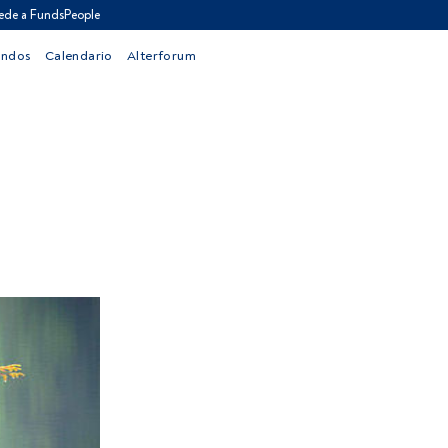
ede a FundsPeople
ondos
Calendario
Alterforum