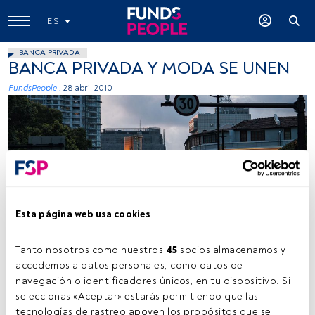
ES
BANCA PRIVADA
BANCA PRIVADA Y MODA SE UNEN
FundsPeople .
28 abril 2010
Esta página web usa cookies
Tanto nosotros como nuestros 
45
 socios almacenamos y 
accedemos a datos personales, como datos de 
Tiempo lectura:
2 min.
navegación o identificadores únicos, en tu dispositivo. Si 
“l
seleccionas «Aceptar» estarás permitiendo que las 
a Caixa” Banca Privada ha firmado un acuerdo
tecnologías de rastreo apoyen los propósitos que se 