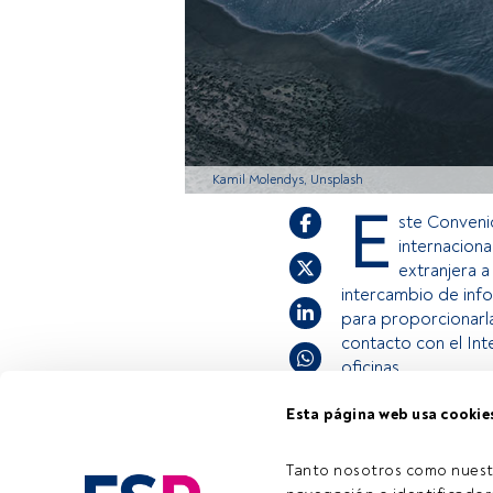
Kamil Molendys, Unsplash
E
ste Conveni
internaciona
extranjera a
intercambio de inf
para proporcionarl
contacto con el Int
oficinas.
Esta página web usa cookie
Este es un artícul
estás registrado, 
Tanto nosotros como nuest
Tiempo lectura:
2 min.