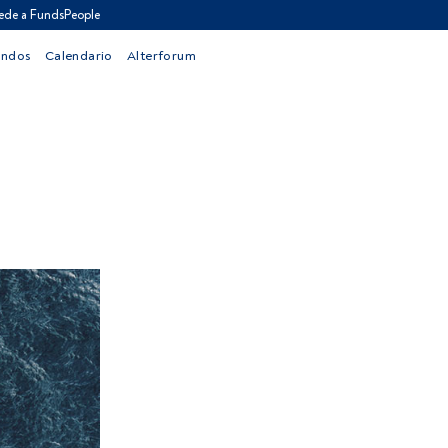
ede a FundsPeople
ondos
Calendario
Alterforum