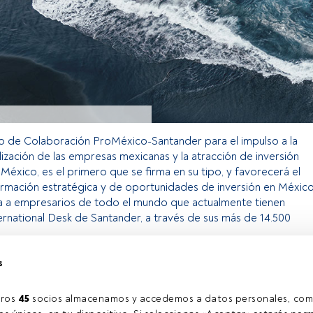
o de Colaboración ProMéxico-Santander para el impulso a la
lización de las empresas mexicanas y la atracción de inversión
 México, es el primero que se firma en su tipo, y favorecerá el
ormación estratégica y de oportunidades de inversión en México
a a empresarios de todo el mundo que actualmente tienen
ernational Desk de Santander, a través de sus más de 14.500
s
o exclusivo para los usuarios registrados de FundsPeople. Si ya
accede desde el botón Login. Si aún no tienes cuenta, te
ros 
45
 socios almacenamos y accedemos a datos personales, com