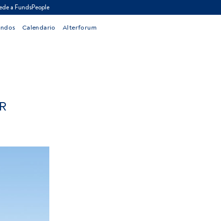
ede a FundsPeople
ondos
Calendario
Alterforum
R