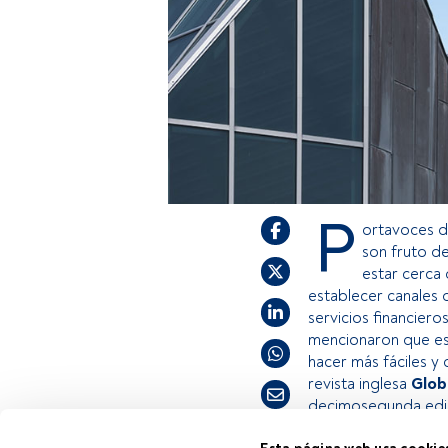
P
ortavoces d
son fruto 
estar cerca 
establecer canales 
servicios financier
mencionaron que est
hacer más fáciles y 
revista inglesa
Glob
decimosegunda edic