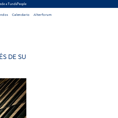
ede a FundsPeople
ondos
Calendario
Alterforum
ÉS DE SU