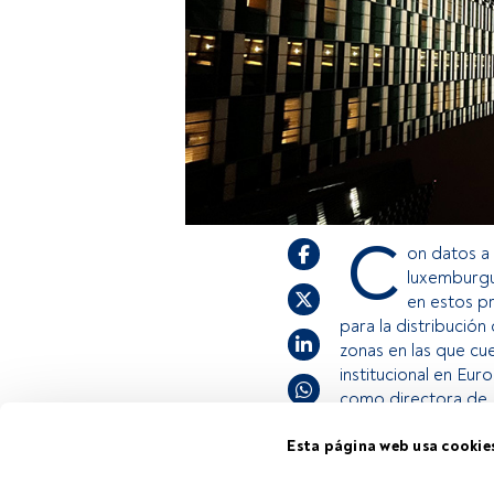
C
on datos a
luxemburgu
en estos p
para la distribució
zonas en las que cu
institucional en Eu
como directora de 
Esta página web usa cookie
Este es un artícul