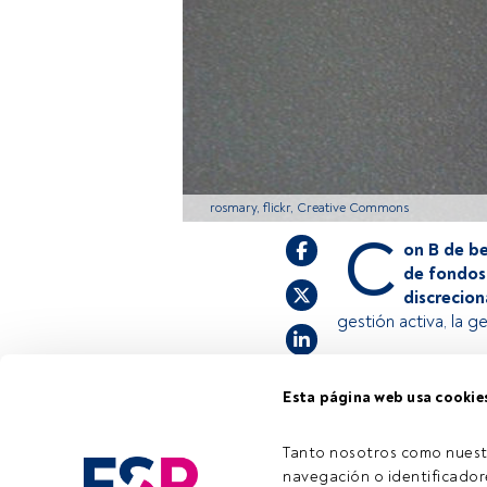
rosmary, flickr, Creative Commons
C
on B de be
de fondos 
discrecion
gestión activa, la 
Esta página web usa cookie
Este es un artícul
estás registrado, 
invitamos a regist
Tanto nosotros como nuest
navegación o identificadore