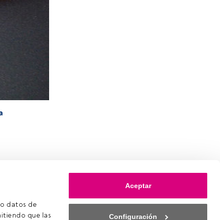
a
Aceptar
o datos de 
itiendo que las 
Configuración