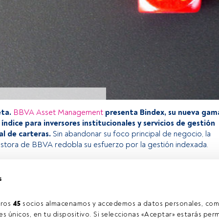
ta.
BBVA Asset Management
presenta Bindex, su nueva gam
índice para inversores institucionales y servicios de gestión
al de carteras.
Sin abandonar su foco principal de negocio, la
gestora de BBVA redobla su esfuerzo por la gestión indexada.
s
o exclusivo para los usuarios registrados de FundsPeople. Si ya
accede desde el botón Login. Si aún no tienes cuenta, te
rarte y disfrutar de todo el universo que ofrece FundsPeople.
ros 
45
 socios almacenamos y accedemos a datos personales, com
Accede a FundsPeople
s únicos, en tu dispositivo. Si seleccionas «Aceptar» estarás perm