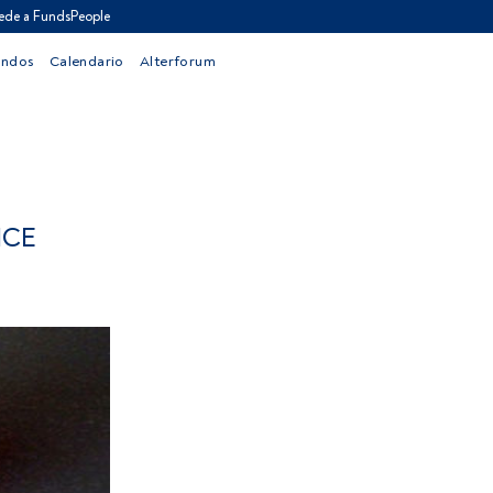
ede a FundsPeople
ondos
Calendario
Alterforum
ICE