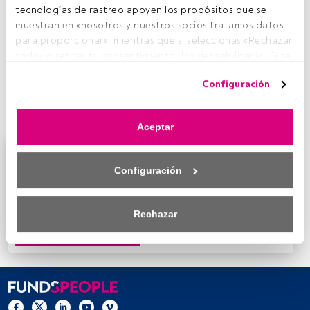
tecnologías de rastreo apoyen los propósitos que se 
H
muestran en «nosotros y nuestros socios tratamos datos 
a pasado justo un año desde que
Beltrán de la
para proporcionar», mientras que si seleccionas «Rechazar 
Lastra
,
presidente y director de Inversiones de
todo» o retiras tu consentimiento, los deshabilitarás. Si se 
Bestinver
, tomara las riendas de la gestora de
deshabilitan los rastreadores, parte del contenido y los 
Acciona.
Doce meses que el mismo valora como “un
Configuración
anuncios que ves podrían dejar de ser relevantes para ti. 
periodo exigente, no cabe duda” ya que, añade, “los
Puedes volver a acceder a este menú para cambiar tus 
mercados no dan tregua”.
opciones o retirar el consentimiento en cualquier 
Aceptar
momento haciendo clic en el enlace «Preferencias de 
privacidad» que aparece en la parte inferior de la página 
Este es un artículo exclusivo para los usuarios
web (o en el icono flotante que hay en la parte del fondo a 
registrados de FundsPeople. Si ya estás registrado,
Configuración
la izquierda de la página web). Tus opciones tendrán 
accede desde el botón Login. Si aún no tienes cuenta,
efecto dentro de nuestro ámbito de consentimiento. Para 
te invitamos a registrarte y disfrutar de todo el
saber más, consulta nuestra política de privacidad.
universo que ofrece FundsPeople.
Rechazar
Accede a FundsPeople
Tanto nosotros como nuestros asociados tratamos los 
datos para proporcionar:
Utilizar datos de localización geográfica precisa. Analizar 
activamente las características del dispositivo para su 
identificación. Almacenar la información en un dispositivo 