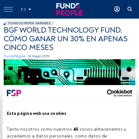
ES
FONDOS RENTA VARIABLE
BGF WORLD TECHNOLOGY FUND.
CÓMO GANAR UN 30% EN APENAS
CINCO MESES
FundsPeople .
14 mayo 2019
derekGavey, flickr, Creative Commons
Esta página web usa cookies
Tanto nosotros como nuestros 
45
 socios almacenamos y 
accedemos a datos personales, como datos de 
Tiempo lectura:
1 min.