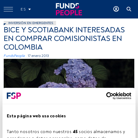
ES
INVERSIÓN EN EMERGENTES
BICE Y SCOTIABANK INTERESADAS
EN COMPRAR COMISIONISTAS EN
COLOMBIA
FundsPeople .
17 enero 2013
Esta página web usa cookies
Tanto nosotros como nuestros 
45
 socios almacenamos y 
Tiempo lectura:
1 min.