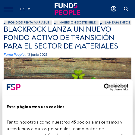
ES
FONDOS RENTA VARIABLE
INVERSIÓN SOSTENIBLE
LANZAMIENTOS
BLACKROCK LANZA UN NUEVO
FONDO ACTIVO DE TRANSICIÓN
PARA EL SECTOR DE MATERIALES
FundsPeople .
13 junio 2023
Esta página web usa cookies
Sonny Abesamis, flickr, Creative Commons
Tanto nosotros como nuestros 
45
 socios almacenamos y 
accedemos a datos personales, como datos de 
Tiempo lectura:
3 min.